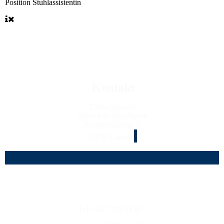
Position
Stuhlassistentin
Kontakt
Zahnarztpraxis
Ahmed Al Maadheedi
Röntgenstrasse 2
76870 Kandel
Tel: +49 7275 29 81