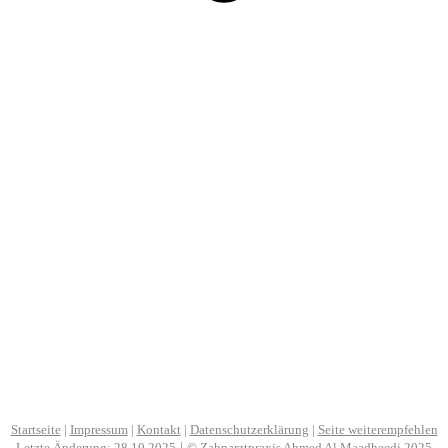
Startseite
|
Impressum
|
Kontakt
|
Datenschutzerklärung
|
Seite weiterempfehlen
Letzte Änderung: 28.10.2025
|
©
Zahnarztpraxis Ahmed Al Maadheedi 2025