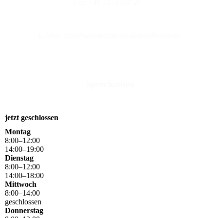
Fax: +49 7275 611 27
E-Mail: info@zahnarztpraxis-al-maadheedi.de
Sprechzeiten
jetzt geschlossen
Montag
8
:
00
–
12
:
00
14
:
00
–
19
:
00
Dienstag
8
:
00
–
12
:
00
14
:
00
–
18
:
00
Mittwoch
8
:
00
–
14
:
00
geschlossen
Donnerstag