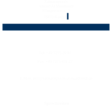
Zahnarztpraxis
Ahmed Al Maadheedi
Röntgenstrasse 2
76870 Kandel
Tel: +49 7275 29 81
Fax: +49 7275 611 27
E-Mail: info@zahnarztpraxis-al-maadheedi.de
Sprechzeiten