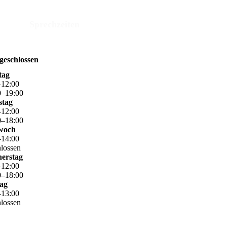
Sprechzeiten
 geschlossen
tag
–
12
:
00
0
–
19
:
00
stag
–
12
:
00
0
–
18
:
00
woch
–
14
:
00
hlossen
erstag
–
12
:
00
0
–
18
:
00
tag
–
13
:
00
hlossen