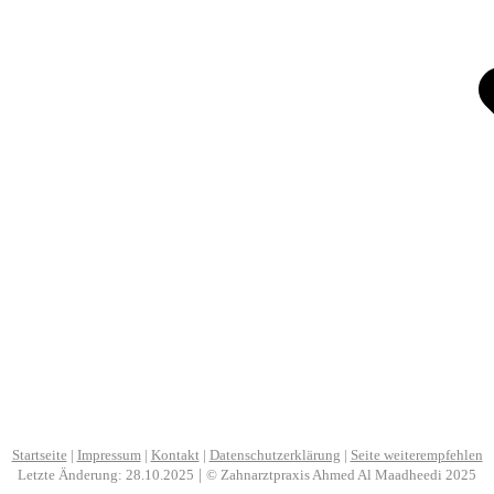
Startseite
|
Impressum
|
Kontakt
|
Datenschutzerklärung
|
Seite weiterempfehlen
Letzte Änderung: 28.10.2025
|
©
Zahnarztpraxis Ahmed Al Maadheedi 2025