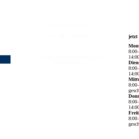
Tel: +49 7275 29 81
Fax: +49 7275 611 27
jetzt
Mon
8
:
00
E-Mail: info@zahnarztpraxis-al-
14
:
0
maadheedi.de
Dien
8
:
00
14
:
0
Mitt
8
:
00
gesc
Donn
8
:
00
14
:
0
Frei
8
:
00
gesc