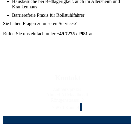
Hausbesuche bei Bettlägerigkeit, auch im Altersheim und
Krankenhaus
Barrierefreie Praxis für Rollstuhlfahrer
Sie haben Fragen zu unseren Services?
Rufen Sie uns einfach unter
+49 7275 / 2981
an.
Kontakt
Zahnarztpraxis
Ahmed Al Maadheedi
Röntgenstrasse 2
76870 Kandel