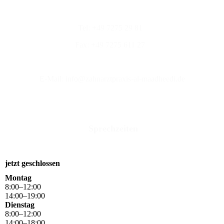
Tel: +49 7275 29 81
Fax: +49 7275 611 27
E-Mail: info@zahnarztpraxis-al-maadheedi.de
Sprechzeiten
jetzt geschlossen
Montag
8
:
00
–
12
:
00
14
:
00
–
19
:
00
Dienstag
8
:
00
–
12
:
00
14
:
00
–
18
:
00